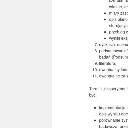
szeroko ro
własne, or
miary zas
opis plano
sterującyc
przebieg 
wyniki ek
dyskusja: ocena
podsumowanie/wn
badań (Podsumo
literatura,
ewentualny ind
ewentualne załą
Termin „eksperyment
być:
implementacja 
opis wyniku obe
porównanie sys
badawcza: prze