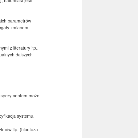
, natomiast jeśli
tkich parametrów
dlegały zmianom,
i z literatury itp.,
tualnych dalszych
 eksperymentem może
yfikacja systemu,
mów itp. (hipoteza