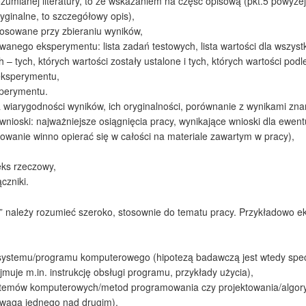
zumianej literatury, to ze wskazaniem na część opisową (pkt.5 powyżej)
yginalne, to szczegółowy opis),
tosowane przy zbieraniu wyników,
wanego eksperymentu: lista zadań testowych, lista wartości dla wszys
h – tych, których wartości zostały ustalone i tych, których wartości po
eksperymentu,
sperymentu.
 wiarygodności wyników, ich oryginalności, porównanie z wynikami znanym
ioski: najważniejsze osiągnięcia pracy, wynikające wnioski dla ewen
wanie winno opierać się w całości na materiale zawartym w pracy),
eks rzeczowy,
czniki.
” należy rozumieć szeroko, stosownie do tematu pracy. Przykładowo
systemu/programu komputerowego (hipotezą badawczą jest wtedy spec
jmuje m.in. instrukcję obsługi programu, przykłady użycia),
temów komputerowych/metod programowania czy projektowania/algoryt
waga jednego nad drugim),