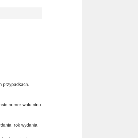
ych przypadkach.
iasie numer woluminu
ydania, rok wydania,