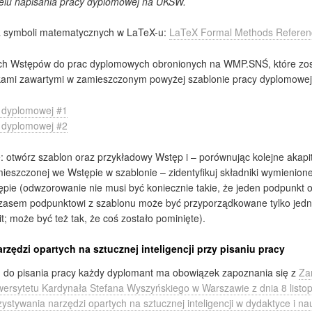
lu napisania pracy dyplomowej na UKSW.
a symboli matematycznych w LaTeX-u:
LaTeX Formal Methods Referen
ch Wstępów do prac dyplomowych obronionych na WMP.SNŚ, które zos
ami zawartymi w zamieszczonym powyżej szablonie pracy dyplomowej
 dyplomowej #1
 dyplomowej #2
: otwórz szablon oraz przykładowy Wstęp i – porównując kolejne akapit
mieszczonej we Wstępie w szablonie – zidentyfikuj składniki wymienione
ie (odwzorowanie nie musi być koniecznie takie, że jeden podpunkt 
czasem podpunktowi z szablonu może być przyporządkowane tylko jedn
it; może być też tak, że coś zostało pominięte).
zędzi opartych na sztucznej inteligencji przy pisaniu pracy
m do pisania pracy każdy dyplomant ma obowiązek zapoznania się z
Za
ersytetu Kardynała Stefana Wyszyńskiego w Warszawie z dnia 8 listop
stywania narzędzi opartych na sztucznej inteligencji w dydaktyce i na