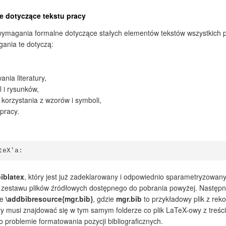
 dotyczące tekstu pracy
 wymagania formalne dotyczące stałych elementów tekstów wszystkich 
nia te dotyczą:
nia literatury,
l i rysunków,
 korzystania z wzorów i symboli,
pracy.
teX'a:
iblatex
, który jest już zadeklarowany i odpowiednio sparametryzowany
estawu plików źródłowych dostępnego do pobrania powyżej. Następnie 
ie
\addbibresource{mgr.bib}
, gdzie
mgr.bib
to przykładowy plik z rek
tóry musi znajdować się w tym samym folderze co plik LaTeX-owy z treś
 problemie formatowania pozycji bibliograficznych.