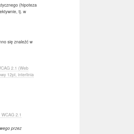
tycznego (hipoteza
ktywnie, tj. w
nno się znaleźć w
 WCAG 2.1 (Web
y 12pt, interlinia
du WCAG 2.1
owego przez