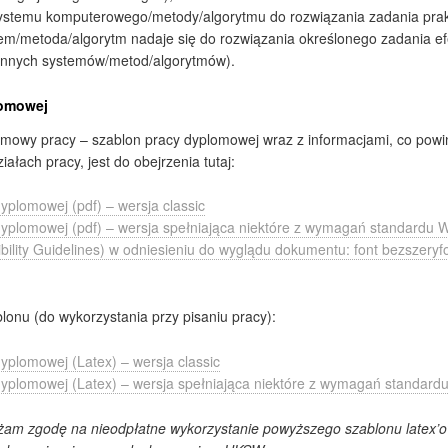
ystemu komputerowego/metody/algorytmu do rozwiązania zadania prak
m/metoda/algorytm nadaje się do rozwiązania określonego zadania efe
innych systemów/metod/algorytmów).
lomowej
mowy pracy – szablon pracy dyplomowej wraz z informacjami, co powi
ałach pracy, jest do obejrzenia tutaj:
yplomowej (pdf) – wersja classic
dyplomowej (pdf) – wersja spełniająca niektóre z wymagań standardu
bility Guidelines) w odniesieniu do wyglądu dokumentu: font bezszeryfow
lonu (do wykorzystania przy pisaniu pracy):
yplomowej (Latex) – wersja classic
dyplomowej (Latex) – wersja spełniająca niektóre z wymagań standar
ażam zgodę na nieodpłatne wykorzystanie powyższego szablonu latex’