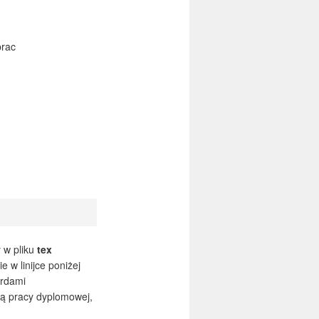
prac
 w pliku
tex
w linijce poniżej
ordami
cią pracy dyplomowej,