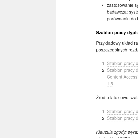
zastosowanie s
badawcza: syste
porównaniu do 
Szablon pracy dyp
Przykładowy układ ra
poszczególnych rozdzi
Szablon pracy d
Szablon pracy 
Content Accessi
1.5
Źródło latex’owe szab
Szablon pracy d
Szablon pracy 
Klauzula zgody: wyr