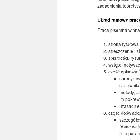
zagadnienia teoretyc
Układ ramowy prac
Praca pisemna winna
strona tytułowa
streszczenie i 
spis treści, ry
wstęp: motywacj
część opisowa (
sprecyzowa
sterownika
metody, al
im pokrewn
uzasadnie
część doświadc
szczegóło
(dane wej
lista para