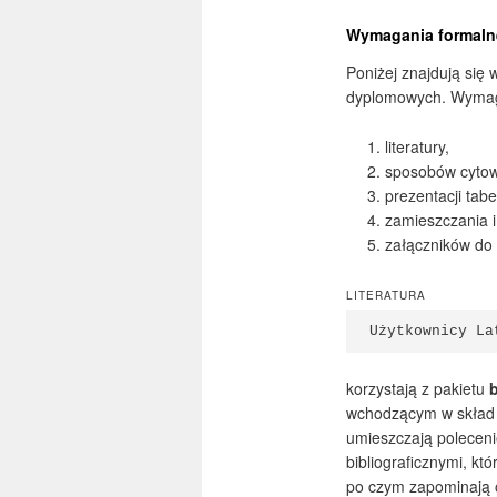
Wymagania formalne
Poniżej znajdują się
dyplomowych. Wymaga
literatury,
sposobów cytowa
prezentacji tabe
zamieszczania i
załączników do 
LITERATURA
Użytkownicy La
korzystają z pakietu
b
wchodzącym w skład z
umieszczają polecen
bibliograficznymi, k
po czym zapominają o