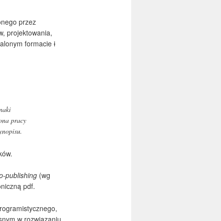
onego przez
, projektowania,
stalonym formacie
i
naki
rona pracy
ynopisu.
ików.
p-publishing
(wg
niczną pdf.
programistycznego,
asnym w rozwiązaniu