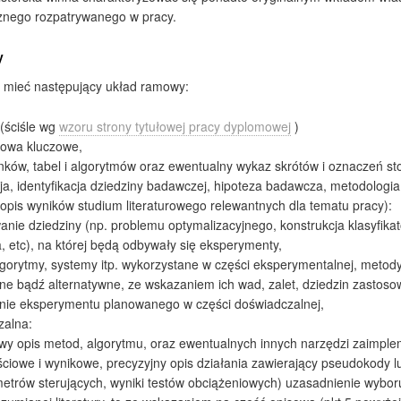
znego rozpatrywanego w pracy.
y
 mieć następujący układ ramowy:
 (ściśle wg
wzoru strony tytułowej pracy dyplomowej
)
słowa kluczowe,
sunków, tabel i algorytmów oraz ewentualny wykaz skrótów i oznaczeń s
a, identyfikacja dziedziny badawczej, hipoteza badawcza, metodologia 
opis wyników studium literaturowego relewantnych dla tematu pracy):
nie dziedziny (np. problemu optymalizacyjnego, konstrukcja klasyfika
, etc), na której będą odbywały się eksperymenty,
gorytmy, systemy itp. wykorzystane w części eksperymentalnej, metody
e bądź alternatywne, ze wskazaniem ich wad, zalet, dziedzin zastoso
nie eksperymentu planowanego w części doświadczalnej,
zalna:
wy opis metod, algorytmu, oraz ewentualnych innych narzędzi zaimpl
ściowe i wynikowe, precyzyjny opis działania zawierający pseudokody 
metrów sterujących, wyniki testów obciążeniowych) uzasadnienie wyboru 