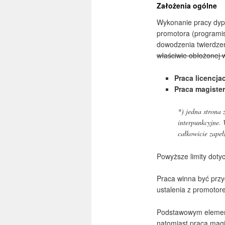
Założenia ogólne
Wykonanie pracy dyp
promotora (programi
dowodzenia twierdzen
właściwie obłożonej 
Praca licencja
Praca magiste
*) jedna strona
interpunkcyjne. 
całkowicie zapeł
Powyższe limity dotyc
Praca winna być prz
ustalenia z promotor
Podstawowym elemente
natomiast praca mag