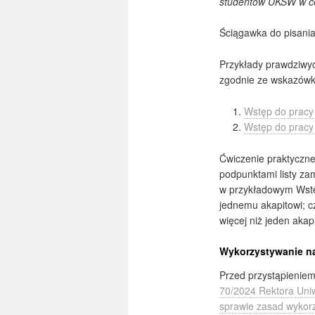
studentów UKSW w ce
Ściągawka do pisani
Przykłady prawdziwy
zgodnie ze wskazówk
Wstęp do pracy
Wstęp do pracy
Ćwiczenie praktyczne
podpunktami listy za
w przykładowym Wstęp
jednemu akapitowi; 
więcej niż jeden akap
Wykorzystywanie nar
Przed przystąpienie
70/2024 Rektora Uniw
sprawie zasad wykorzy