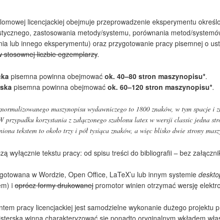
lomowej licencjackiej obejmuje przeprowadzenie eksperymentu określ
stycznego, zastosowania metody/systemu, porównania metod/systemów
ia lub innego eksperymentu) oraz przygotowanie pracy pisemnej o u
w stosownej liczbie egzemplarzy
.
cka
pisemna powinna obejmować
ok. 40–80 stron maszynopisu*
.
rska
pisemna powinna obejmować
ok. 60–120 stron maszynopisu*
.
 znormalizowanego maszynopisu wydawniczego to 1800 znaków, w tym spacje i z
W przypadku korzystania z załączonego szablonu latex w wersji classic jedna st
niona tekstem to około trzy i pół tysiąca znaków, a więc blisko dwie strony masz
zą wyłącznie tekstu pracy: od spisu treści do bibliografii – bez załączn
ygotowana w Wordzie, Open Office, LaTeX’u lub innym systemie
deskto
em) i
oprócz formy drukowanej
promotor winien otrzymać wersję elektro
m pracy licencjackiej jest samodzielne wykonanie dużego projektu 
isterska winna charakteryzować się ponadto oryginalnym wkładem wł