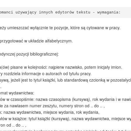
omanci używający innych edytorów tekstu - wymagania:
ależy umieszczać wyłącznie te pozycje, które są cytowane w pracy.
y przygotować w układzie alfabetycznym.
dynczej pozycji bibliograficznej:
(ów) pisane w kolejności: najpierw nazwisko, potem inicjały imion.
y rozdziela informacje o autorach od tytułu pracy.
sywą, jeżeli jest to tytuł książki, lub standardową czcionką w pozostał
.
temat wydawnictwa:
ułów w czasopiśmie: nazwa czasopisma (kursywą), rok wydania i w naw
e za nawiasem numer zeszytu, numery stron od .. do .. ,
ek: nazwa wydawnictwa, miejsce wydania, rok wydania,
ałów w książce: tytuł książki (kursywą), nazwa wydawnictwa, miejsce w
on od .. do .. ,