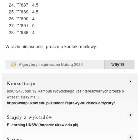
***887 4.5
***889 4.5
***890 4
***891 5
***986 4
W razie niejasności, proszę o kontakt mailowy.
WIĘCEJ
Algorytmy Inspirowane Naturą 2024
Konsultacje
pok.1247, bud.12, kampus Wóycickiego, (zainteresowanych proszę o
wcześniejszy mail)
https://wmp.uksw.edu.pl/studenci/sprawy-studenckie/dyzury/
Slajdy z wykładów
ELearning UKSW (https://e.uksw.edu.pl/)
Strony