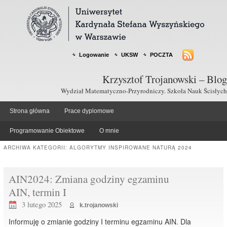
Logowanie
UKSW
POCZTA
Krzysztof Trojanowski – Blog
Wydział Matematyczno-Przyrodniczy. Szkoła Nauk Ścisłych
Strona główna
Prace dyplomowe
Programowanie Obiektowe
O mnie
ARCHIWA KATEGORII:
ALGORYTMY INSPIROWANE NATURĄ 2024
AIN2024: Zmiana godziny egzaminu
AIN, termin I
3 lutego 2025
k.trojanowski
Informuję o zmianie godziny I terminu egzaminu AIN. Dla