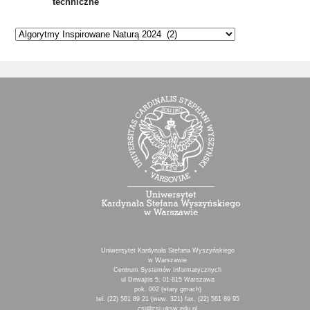
techniczne
Kategorie
Uniwersytet Kardynała Stefana Wyszyńskiego
w Warszawie
Centrum Systemów Informatycznych
ul Dewajtis 5, 01-815 Warszawa
pok. 002 (stary gmach)
tel. (22) 561 89 21 (wew. 321) fax. (22) 561 89 95
csi@csi.uksw.edu.pl