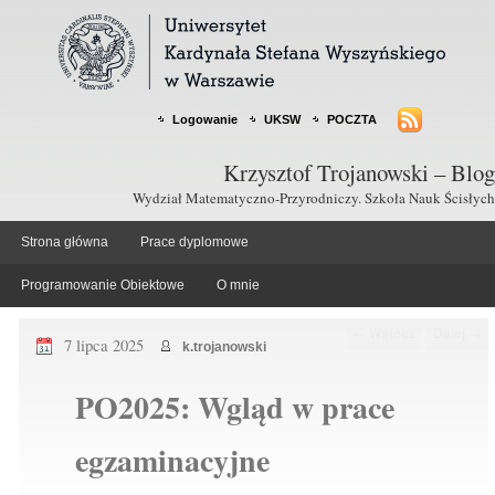
Logowanie
UKSW
POCZTA
Krzysztof Trojanowski – Blog
Wydział Matematyczno-Przyrodniczy. Szkoła Nauk Ścisłych
Strona główna
Prace dyplomowe
Programowanie Obiektowe
O mnie
Nawigacja po wpisach
←
Wstecz
Dalej
→
7 lipca 2025
k.trojanowski
PO2025: Wgląd w prace
egzaminacyjne