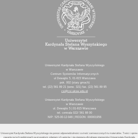
Uniwersytet Kardynała Stefana Wyszyńskiego
w Warszawie
Centrum Systemów Informatycznych
ul Dewajtis 5, 01-815 Warszawa
pok. 002 (stary gmach)
tel. (22) 561 89 21 (wew. 321) fax. (22) 561 89 95
csi@csi.uksw.edu.pl
Uniwersytet Kardynała Stefana Wyszyńskiego
w Warszawie
ul. Dewajtis 5 | 01-815 Warszawa
tel. centrala 022/ 561 88 00
NIP: 525-00-12-946 | REGON: 000001956
Uniwersytet Kardynała Stefana Wyszyńskiego nie ponosi odpowiedzialności za treść zamieszczonych tu materiałów. Treści i opinie
zawarte na tych podstronach są prywatnym zdaniem ich autorów i nie stanowią oficjalnego stanowiska Uniwersytetu Kardynała