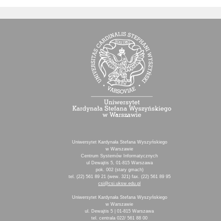
Uniwersytet Kardynała Stefana Wyszyńskiego
w Warszawie
Centrum Systemów Informatycznych
ul Dewajtis 5, 01-815 Warszawa
pok. 002 (stary gmach)
tel. (22) 561 89 21 (wew. 321) fax. (22) 561 89 95
csi@csi.uksw.edu.pl
Uniwersytet Kardynała Stefana Wyszyńskiego
w Warszawie
ul. Dewajtis 5 | 01-815 Warszawa
tel. centrala 022/ 561 88 00