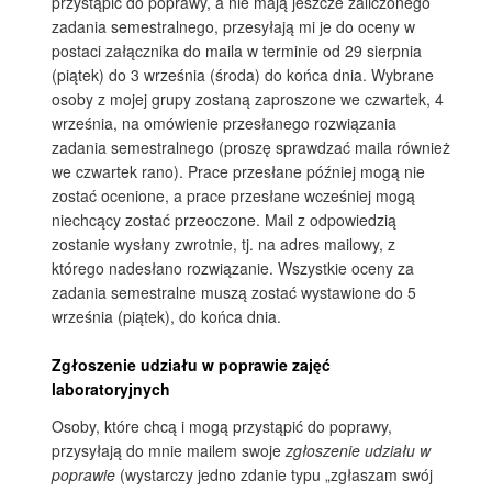
przystąpić do poprawy, a nie mają jeszcze zaliczonego
zadania semestralnego, przesyłają mi je do oceny w
postaci załącznika do maila w terminie od 29 sierpnia
(piątek) do 3 września (środa) do końca dnia. Wybrane
osoby z mojej grupy zostaną zaproszone we czwartek, 4
września, na omówienie przesłanego rozwiązania
zadania semestralnego (proszę sprawdzać maila również
we czwartek rano). Prace przesłane później mogą nie
zostać ocenione, a prace przesłane wcześniej mogą
niechcący zostać przeoczone. Mail z odpowiedzią
zostanie wysłany zwrotnie, tj. na adres mailowy, z
którego nadesłano rozwiązanie. Wszystkie oceny za
zadania semestralne muszą zostać wystawione do 5
września (piątek), do końca dnia.
Zgłoszenie udziału w poprawie zajęć
laboratoryjnych
Osoby, które chcą i mogą przystąpić do poprawy,
przysyłają do mnie mailem swoje
zgłoszenie udziału w
poprawie
(wystarczy jedno zdanie typu „zgłaszam swój