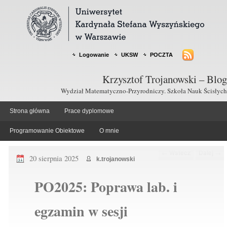
Logowanie
UKSW
POCZTA
Krzysztof Trojanowski – Blog
Wydział Matematyczno-Przyrodniczy. Szkoła Nauk Ścisłych
Strona główna
Prace dyplomowe
Programowanie Obiektowe
O mnie
Nawigacja po wpisach
←
Wstecz
Dalej
→
20 sierpnia 2025
k.trojanowski
PO2025: Poprawa lab. i
egzamin w sesji