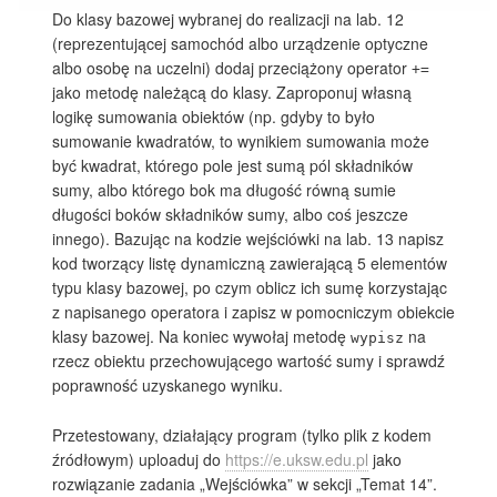
Do klasy bazowej wybranej do realizacji na lab. 12
(reprezentującej samochód albo urządzenie optyczne
albo osobę na uczelni) dodaj przeciążony operator
+=
jako metodę należącą do klasy. Zaproponuj własną
logikę sumowania obiektów
(np. gdyby to było
sumowanie kwadratów, to wynikiem sumowania może
być kwadrat, którego pole jest sumą pól składników
sumy, albo którego bok ma długość równą sumie
długości boków składników sumy, albo coś jeszcze
innego). Bazując na kodzie wejściówki na lab. 13 napisz
kod tworzący listę dynamiczną zawierającą 5 elementów
typu klasy bazowej, po czym oblicz ich sumę korzystając
z napisanego operatora i zapisz w pomocniczym obiekcie
klasy bazowej. Na koniec wywołaj metodę
na
wypisz
rzecz obiektu przechowującego wartość sumy i sprawdź
poprawność uzyskanego wyniku.
Przetestowany, działający program (tylko plik z kodem
źródłowym) uploaduj do
https://e.uksw.edu.pl
jako
rozwiązanie zadania „Wejściówka” w sekcji „Temat 14”.