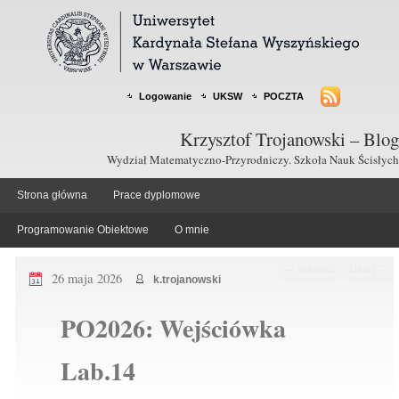
Logowanie
UKSW
POCZTA
Krzysztof Trojanowski – Blog
Wydział Matematyczno-Przyrodniczy. Szkoła Nauk Ścisłych
Strona główna
Prace dyplomowe
Programowanie Obiektowe
O mnie
Nawigacja po wpisach
←
Wstecz
Dalej
→
26 maja 2026
k.trojanowski
PO2026: Wejściówka
Lab.14