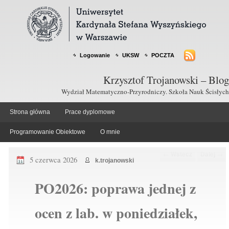
Logowanie
UKSW
POCZTA
Krzysztof Trojanowski – Blog
Wydział Matematyczno-Przyrodniczy. Szkoła Nauk Ścisłych
Strona główna
Prace dyplomowe
Programowanie Obiektowe
O mnie
Nawigacja po wpisach
←
Wstecz
Dalej
→
5 czerwca 2026
k.trojanowski
PO2026: poprawa jednej z
ocen z lab. w poniedziałek,