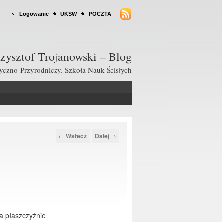
Logowanie
UKSW
POCZTA
zysztof Trojanowski – Blog
czno-Przyrodniczy. Szkoła Nauk Ścisłych
Nawigacja po
←
Wstecz
Dalej
→
wpisach
na płaszczyźnie