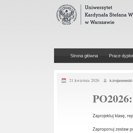
Strona główna
Prace dypl
21 kwietnia 2026
k.trojanowski
PO2026:
Zaprojektuj klasę, re
Zaproponuj zestaw pól