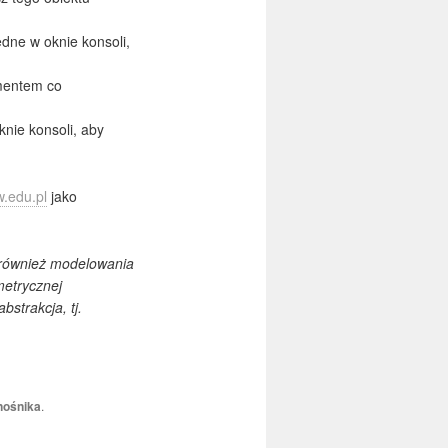
dne w oknie konsoli,
umentem co
nie konsoli, aby
w.edu.pl
jako
 również modelowania
metrycznej
bstrakcja, tj.
nośnika
.