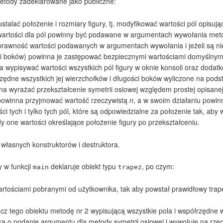
metody zadeklarowane jako publiczne:
talać położenie i rozmiary figury, tj. modyfikować wartości pól opisują
wartości dla pól powinny być podawane w argumentach wywołania met
prawność wartości podawanych w argumentach wywołania i jeżeli są ni
i boków) powinna je zastępować bezpiecznymi wartościami domyślnym
 wypisywać wartości wszystkich pól figury w oknie konsoli oraz doda
zędne wszystkich jej wierzchołków i długości boków wyliczone na podst
na wyrażać przekształcenie symetrii osiowej względem prostej opisan
powinna przyjmować wartość rzeczywistą
n
, a w swoim działaniu powin
ci tych i tylko tych pól, które są odpowiedzialne za położenie tak, aby 
ły one wartości określające położenie figury po przekształceniu.
 własnych konstruktorów i destruktora.
y w funkcji
deklaruje obiekt typu
, po czym:
main
trapez
 wartościami pobranymi od użytkownika, tak aby powstał prawidłowy trape
cz tego obiektu metodę nr 2 wypisującą wszystkie pola i współrzędne w
ka o podanie argumentu dla metody symetrii osiowej i wywołuje na rzec