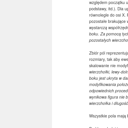
względem początku uk
podstawy, itd.).
Dla u
równolegle do osi X. 
pozostałe brakujące 
wystarczą współrzędn
boku. Za pomocą tych
pozostałych wierzcho
Zbiór pól reprezentu
rozmiary, tak aby ew
skalowanie nie modyf
wierzchołki, lewy-dol
boku jest ukryta w d
modyfikowania położe
odpowiednich proced
wynikowa figura nie
wierzchołka i długość
Wszystkie pola mają 