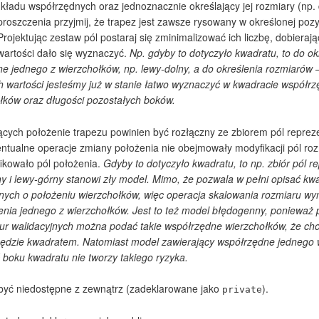
ładu współrzędnych oraz jednoznacznie określający jej rozmiary (np.
proszczenia przyjmij, że trapez jest zawsze rysowany w określonej pozy
Projektując zestaw pól postaraj się zminimalizować ich liczbę, dobierając
wartości dało się wyznaczyć.
Np. gdyby to dotyczyło kwadratu, to do ok
e jednego z wierzchołków, np. lewy-dolny, a do określenia rozmiarów 
 wartości jesteśmy już w stanie łatwo wyznaczyć w kwadracie współrz
łków oraz długości pozostałych boków.
jących położenie trapezu powinien być rozłączny ze zbiorem pól reprez
entualne operacje zmiany położenia nie obejmowały modyfikacji pól roz
ikowało pól położenia.
Gdyby to dotyczyło kwadratu, to np. zbiór pól 
ny i lewy-górny stanowi zły model. Mimo, że pozwala w pełni opisać kw
anych o położeniu wierzchołków, więc operacja skalowania rozmiaru w
nia jednego z wierzchołków. Jest to też model błędogenny, ponieważ 
ur walidacyjnych można podać takie współrzędne wierzchołków, że ch
 będzie kwadratem. Natomiast model zawierający współrzędne jednego
 boku kwadratu nie tworzy takiego ryzyka.
być niedostępne z zewnątrz (zadeklarowane jako
).
private