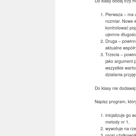
Do klasy dodaj trzy 
Pierwsza – ma us
rozmiar. Nowe 
kontrolować po
ujemne długośc
Druga – powinna
aktualne współr
Trzecia – powin
jako argument 
wszystkie wartoś
działania przyję
Do klasy nie dodawaj
Napisz program, któr
inicjalizuje go
metody nr 1,
wywołuje na rze
prosi użytkowni