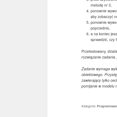
metodę nr 3,
ponownie wywołu
aby zobaczyć no
ponownie wywoł
poprzednio,
a na koniec jes
sprawdzić, czy 
Przetestowany, dział
rozwiązanie zadania 
Zadanie wymaga wyka
obiektowego. Przystę
zawierający tylko cech
pomijanie w modelu r
Kategorie:
Programowan