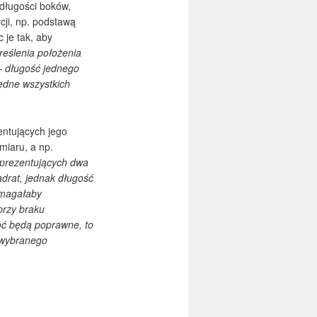
 długości boków,
cji, np. podstawą
 je tak, aby
reślenia położenia
– długość jednego
ędne wszystkich
entujących jego
miaru, a np.
reprezentujących dwa
adrat, jednak długość
ymagałaby
przy braku
oć będą poprawne, to
 wybranego