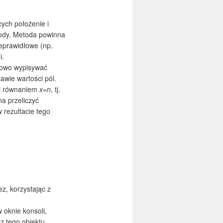
cych położenie i
ody. Metoda powinna
eprawidłowe (np.
i.
tkowo wypisywać
awie wartości pól.
ej równaniem
x=n
, tj.
na przeliczyć
w rezultacie tego
z, korzystając z
 oknie konsoli,
z tego obiektu