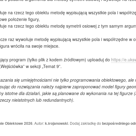
je na rzecz tego obiektu metodę wypisującą wszystkie pola i współrzę
we położenie figury,
uje na rzecz tego obiektu metodę symetrii osiowej z tym samym arg
zcze raz wywołuje metodę wypisującą wszystkie pola i współrzędne w ok
figura wróciła na swoje miejsce.
ający program (tylko plik z kodem źródłowym) uploaduj do
https://e.uks
„Wejściówka” w sekcji „Temat 9”.
zania się umiejętnościami nie tylko programowania obiektowego, ale
pując do rozwiązania należy najpierw zaproponować model figury geo
y istotne dla działań, jakie są planowane do wykonania na tej figurze (a
zeczy nieistotnych lub redundantnych).
ie Obiektowe 2026
. Autor:
k.trojanowski
. Dodaj zakładkę do
bezpośredniego od