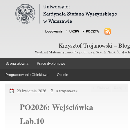
Logowanie
UKSW
POCZTA
Krzysztof Trojanowski – Blog
Wydział Matematyczno-Przyrodniczy. Szkoła Nauk Ścisłych
Strona główna
Prace dyplomowe
Programowanie Obiektowe
O mnie
Nawigacja po wpisach
←
Wstecz
Dalej
→
29 kwietnia 2026
k.trojanowski
PO2026: Wejściówka
Lab.10