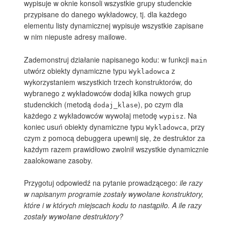
wypisuje w oknie konsoli wszystkie grupy studenckie
przypisane do danego wykładowcy, tj. dla każdego
elementu listy dynamicznej wypisuje wszystkie zapisane
w nim niepuste adresy mailowe.
Zademonstruj działanie napisanego kodu: w funkcji
main
utwórz obiekty dynamiczne typu
z
Wykladowca
wykorzystaniem wszystkich trzech konstruktorów, do
wybranego z wykładowców dodaj kilka nowych grup
studenckich (metodą
), po czym dla
dodaj_klase
każdego z wykładowców wywołaj metodę
. Na
wypisz
koniec usuń obiekty dynamiczne typu
, przy
Wykladowca
czym z pomocą debuggera upewnij się, że destruktor za
każdym razem prawidłowo zwolnił wszystkie dynamicznie
zaalokowane zasoby.
Przygotuj odpowiedź na pytanie prowadzącego:
ile razy
w napisanym programie zostały wywołane konstruktory,
które i w których miejscach kodu to nastąpiło. A ile razy
zostały wywołane destruktory?