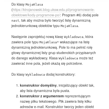
Do klasy
MojaKlasa
(
https://ktrojanowski.blog.uksw.edu.pl/programowanie-
obiektowe/kody-programow-po/
: Program #6) dodaj pole
, tak aby można było tworzyć listę dynamiczną
nast
jednokierunkową obiektów typu
.
MojaKlasa
Następnie zaprojektuj nową klasę
, która
Wykladowca
zawiera pole typu
wskazujące na listę
MojaKlasa*
dynamiczną jednokierunkową. Pole to ma pełnić rolę
głowy dynamicznej listy grup studenckich przypisanych
do danego wykładowcy. Klasa
może też
Wykladowca
zawierać inne pola, jeżeli okażą się potrzebne.
Do klasy
dodaj konstruktory:
Wykladowca
konstruktor domyślny
, inicjalizujący obiekt tak,
aby lista dynamiczna była pusta.
konstruktor z argumentem
reprezentującym
nazwę pliku tekstowego. Plik zawiera listę kilku
adresów e-mail. Konstruktor tworzy jeden obiekt