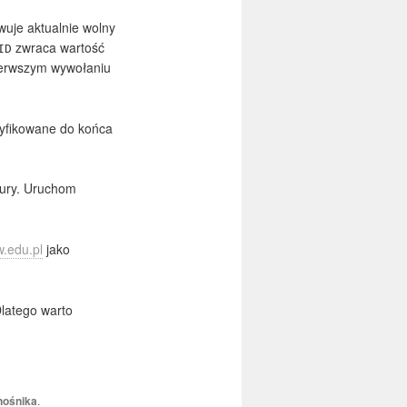
wuje aktualnie wolny
zwraca wartość
ID
pierwszym wywołaniu
dyfikowane do końca
gury. Uruchom
w.edu.pl
jako
latego warto
nośnika
.