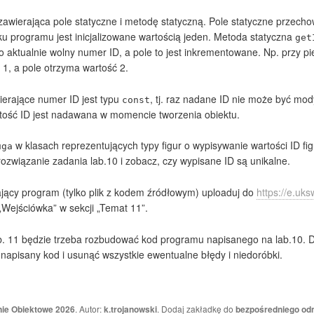
 zawierająca pole statyczne i metodę statyczną. Pole statyczne przecho
ku programu jest inicjalizowane wartością jeden. Metoda statyczna
get
 aktualnie wolny numer ID, a pole to jest inkrementowane. Np. przy 
1, a pole otrzyma wartość 2.
ierające numer ID jest typu
, tj. raz nadane ID nie może być mo
const
artość ID jest nadawana w momencie tworzenia obiektu.
w klasach reprezentujących typy figur o wypisywanie wartości ID fi
uga
ozwiązanie zadania lab.10 i zobacz, czy wypisane ID są unikalne.
ający program (tylko plik z kodem źródłowym) uploaduj do
https://e.uks
„Wejściówka” w sekcji „Temat 11”.
b. 11 będzie trzeba rozbudować kod programu napisanego na lab.10. D
 napisany kod i usunąć wszystkie ewentualne błędy i niedoróbki.
ie Obiektowe 2026
. Autor:
k.trojanowski
. Dodaj zakładkę do
bezpośredniego od