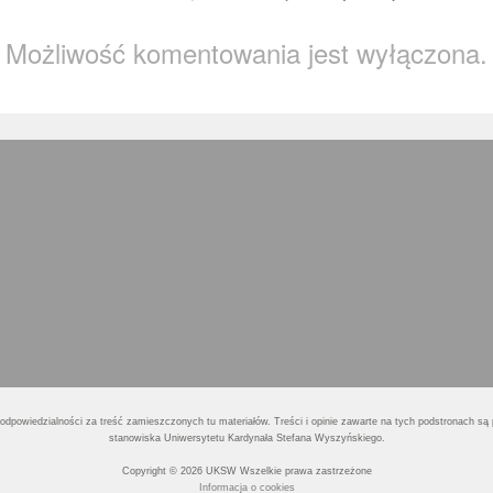
Możliwość komentowania jest wyłączona.
dpowiedzialności za treść zamieszczonych tu materiałów. Treści i opinie zawarte na tych podstronach są 
stanowiska Uniwersytetu Kardynała Stefana Wyszyńskiego.
Copyright © 2026 UKSW Wszelkie prawa zastrzeżone
Informacja o cookies