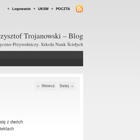
Logowanie
UKSW
POCZTA
zysztof Trojanowski – Blog
czno-Przyrodniczy. Szkoła Nauk Ścisłych
Nawigacja po
←
Wstecz
Dalej
→
wpisach
się z dwóch
iektach