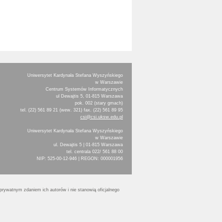
Uniwersytet Kardynała Stefana Wyszyńskiego
w Warszawie
Centrum Systemów Informatycznych
ul Dewajtis 5, 01-815 Warszawa
pok. 002 (stary gmach)
tel. (22) 561 89 21 (wew. 321) fax. (22) 561 89 95
csi@csi.uksw.edu.pl
Uniwersytet Kardynała Stefana Wyszyńskiego
w Warszawie
ul. Dewajtis 5 | 01-815 Warszawa
tel. centrala 022/ 561 88 00
NIP: 525-00-12-946 | REGON: 000001956
prywatnym zdaniem ich autorów i nie stanowią oficjalnego