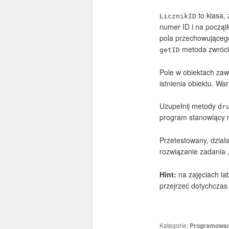
to klasa,
LicznikID
numer ID i na począt
pola przechowującego
metoda zwróci 
getID
Pole w obiektach zaw
istnienia obiektu. W
Uzupełnij metody
dr
program stanowiący r
Przetestowany, dział
rozwiązanie zadania 
Hint:
na zajęciach la
przejrzeć dotychczas
Kategorie:
Programowan