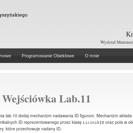
Kr
Wydział Matematy
omowe
Programowanie Obiektowe
O mnie
 Wejściówka Lab.11
nia lab.10 dodaj mechanizm nadawania ID figurom. Mechanizm składa 
unikalnych ID reprezentowanego przez klasę
oraz pola w ob
LicznikID
ury, które przechowuje nadany ID.